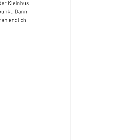
der Kleinbus 
punkt. Dann 
man endlich 