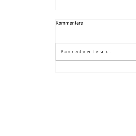
Kommentare
Kommentar verfassen...
Kapitel 21: Lieblingsplätze
Kontakt
Powerslide Film e.U.
Quergasse 3, 2380 Perchtoldsdorf