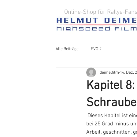
Online-Shop für Rallye-Fan
Alle Beiträge
EVO 2
deimelfilm
14. Dez. 
Kapitel 8
Schraube
 Dieses Kapitel ist eine Hommage an alle Rallye-Mechaniker, die sich bei glühender Hitze oder 
bei 25 Grad minus unt
Arbeit, geschnitten,