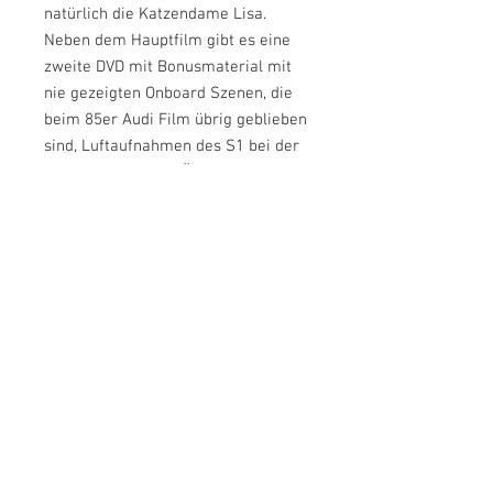
natürlich die Katzendame Lisa.
Neben dem Hauptfilm gibt es eine
zweite DVD mit Bonusmaterial mit
nie gezeigten Onboard Szenen, die
beim 85er Audi Film übrig geblieben
sind, Luftaufnahmen des S1 bei der
Semperit Rallye in Österreich, als
gleichzeitig die unglaubliche
Beinarbeit des Langen gedreht
wurde, Luftaufnahmen des Sport
Quattro aus Neuseeland 1985 und
vielen weiteren netten Anekdoten,
die der Walter erzählt, die es aber
aus Zeitgründen nicht in den
Hauptfilm geschafft haben. „RÖHRLS
KATZE“ Laufzeit 87 Minuten.