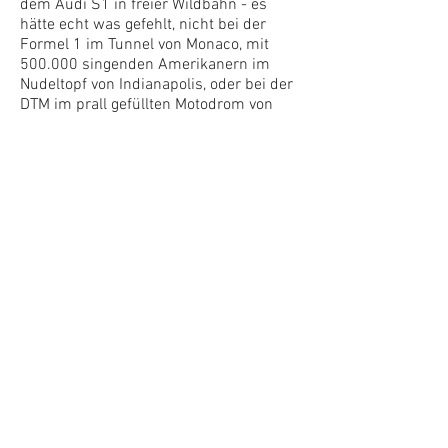
dem Audi S1 in freier Wildbahn - es
hätte echt was gefehlt, nicht bei der
Formel 1 im Tunnel von Monaco, mit
500.000 singenden Amerikanern im
Nudeltopf von Indianapolis, oder bei der
DTM im prall gefüllten Motodrom von
Hockenheim gestanden zu sein.
In Helmut Deimels bislang 30-jährigen
Laufbahn als Renn- und Rallyefilmer
arbeitete er für Fernsehstationen wie
ORF, ZDF, ARD und TV Asahi, vor allem
aber für namhafte Automobilhersteller
wie Mercedes-Benz, Audi, Opel, Nissan,
Toyota, Mazda, Saab, VW und Martini
Lancia. Bis heute ist Deimel dem 16mm
Filmformat treu geblieben mit dem er
sein Handwerk auch gelernt hat. Die
kontinuierliche Weiterbildung fand dann
in der Praxis und in den Kinosälen
dieser Welt statt. Deimel schätzt die
Eigenschaften des Filmmaterials im
Vergleich zu Video über alles, vor allem