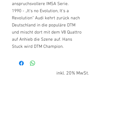
anspruchsvollere IMSA Serie.
1990 - „It‘s no Evolution, It‘s a
Revolution“ Audi kehrt zurück nach
Deutschland in die populäre DTM
und mischt dort mit dem V8 Quattro
auf Anhieb die Szene auf. Hans
Stuck wird DTM Champion.
inkl. 20% MwSt.
1-3 Tage Lieferzeit
Kontakt
Powerslide Film e.U.
Quergasse 3, 2380 Perchtoldsdorf
Tel:
+43 1 8658117