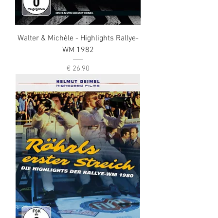
Walter & Michèle - Highlights Rallye-
WM 1982
Preis
€ 26,90