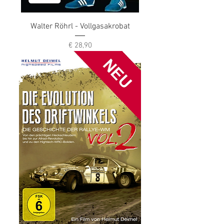
Walter Röhrl - Vollgasakrobat
Preis
€ 28,90