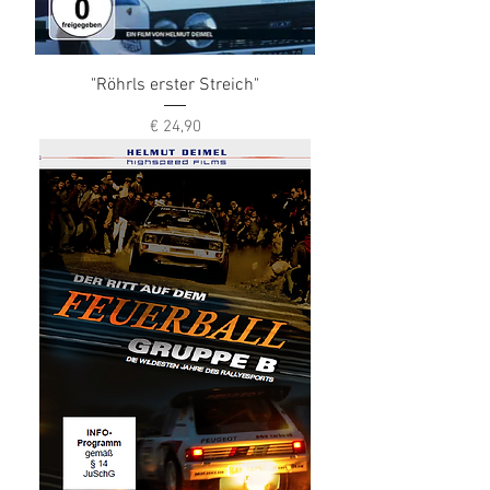
"Röhrls erster Streich"
Preis
€ 24,90