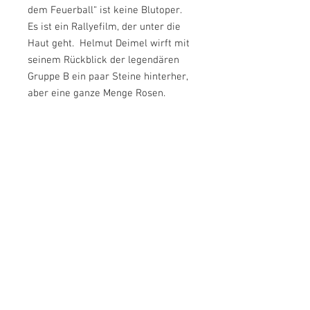
dem Feuerball“ ist keine Blutoper.
Es ist ein Rallyefilm, der unter die
Haut geht. Helmut Deimel wirft mit
seinem Rückblick der legendären
Gruppe B ein paar Steine hinterher,
aber eine ganze Menge Rosen.
Technische Daten
Format: DVD/Blu Ray
Regionalcode: 0 (Alle Regionen)
Bildformat: 16:9
Tonformat: Stereo
inkl. 20% MwSt.
Laufzeit: ca. 100 Minuten
1-3 Tage Lieferzeit
Sprache: Deutsch, Englisch und IT-Ton
ohne Sprache
FSK: Ohne Altersbeschränkung
Kontakt
Powerslide Film e.U.